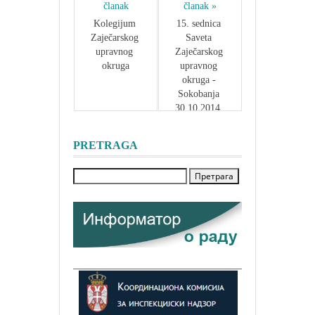
članak
članak »
Kolegijum 
15. sednica 
Zaječarskog 
Saveta 
upravnog 
Zaječarskog 
okruga
upravnog 
okruga - 
Sokobanja 
30.10.2014. 
godine
PRETRAGA