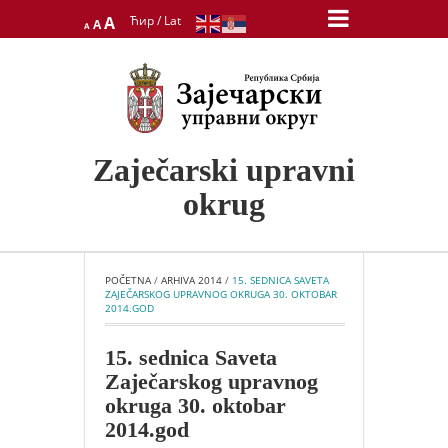
Decrease
Reset
Increase
A
Ћир
/
Lat
A
A
font
font
font
size.
size.
size.
Zaječarski upravni
okrug
POČETNA
 / 
ARHIVA 2014
 / 
15. SEDNICA SAVETA 
ZAJEČARSKOG UPRAVNOG OKRUGA 30. OKTOBAR 
2014.GOD
15. sednica Saveta
Zaječarskog upravnog
okruga 30. oktobar
2014.god