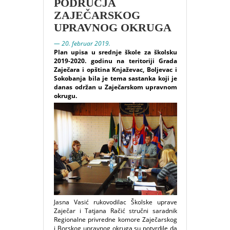
PODRUČJA
ZAJEČARSKOG
UPRAVNOG OKRUGA
— 20. februar 2019.
Plan upisa u srednje škole za školsku
2019-2020. godinu na teritoriji Grada
Zaječara i opština Knjaževac, Boljevac i
Sokobanja bila je tema sastanka koji je
danas održan u Zaječarskom upravnom
okrugu.
Jasna Vasić rukovodilac Školske uprave
Zaječar i Tatjana Račić stručni saradnik
Regionalne privredne komore Zaječarskog
i Borskog upravnog okruga su potvrdile da