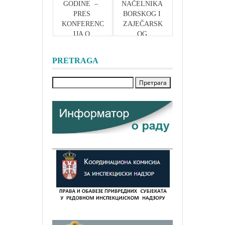
GODINE  –  
NAČELNIKA 
PRES 
BORSKOG I 
KONFERENC
ZAJEČARSK
IJA O 
OG 
REZULTATIM
UPRAVNOG 
A 
OKRUGA
PRETRAGA
INSPEKCIJE 
RADA U 
2018. GODINI