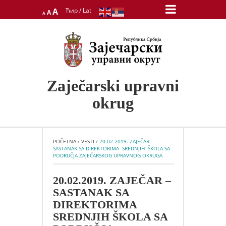
Decrease
Reset
Increase
A
Ћир
/
Lat
A
A
font
font
font
size.
size.
size.
Zaječarski upravni
okrug
POČETNA
 / 
VESTI
 / 
20.02.2019. ZAJEČAR –  
SASTANAK SA DIREKTORIMA  SREDNJIH  ŠKOLA SA 
PODRUČJA ZAJEČARSKOG UPRAVNOG OKRUGA
20.02.2019. ZAJEČAR –
SASTANAK SA
DIREKTORIMA
SREDNJIH ŠKOLA SA