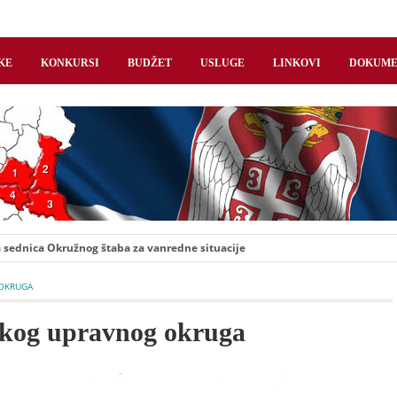
KE
KONKURSI
BUDŽET
USLUGE
LINKOVI
DOKUME
dnica Okružnog štaba za vanredne situacije
 OKRUGA
rskog upravnog okruga