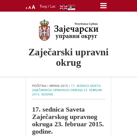
Decrease
Reset
Increase
A
Ћир
/
Lat
A
A
font
font
font
size.
size.
size.
Zaječarski upravni
okrug
POČETNA
 / 
ARHIVA 2015
 / 
17. SEDNICA SAVETA 
ZAJEČARSKOG UPRAVNOG OKRUGA 23. FEBRUAR 
2015. GODINE.
17. sednica Saveta
Zaječarskog upravnog
okruga 23. februar 2015.
godine.