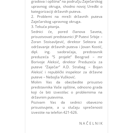
gradova i opština“ na području Zaječarskog
upravnog okruga, shodno novoj Uredbi o
kategorizaciji državnih puteva.
2. Problemi na mreži državnih puteva
Zaječarskog upravnog okruga.
3. Tekuća pitanja.
Sednici će, pored članova Saveta,
prisustvovati predstavnici JP Putevi Srbije –
Zoran Stoisavljević, direktor Sektora za
održavanje državnih puteva i Jovan Kostić,
dipl. ing. saobraćaja, predstavnik
preduzeća “S projekt“ Beograd – mr
Borivoje Aleksić, direktor Preduzeća za
puteve “Zaječar“ A.D. Strabag – Bojan
Aleksić i republički inspektor za državne
puteve – Nebojša Vušković.
Molim Vas da obezbedite prisustvo
predstavnika Vaše opštine, odnosno grada
koji će biti izvestilac o problemima na
državnim putevima.
Pozivam Vas da sednici obavezno
prisustvujete, a u slučaju sprečenosti
izvestite na telefon 421-626.
N A Č E L N I K