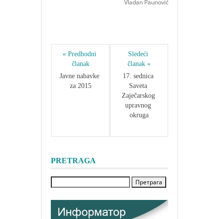
Vladan Paunović
« Predhodni 
Sledeći 
članak
članak »
Javne nabavke 
17. sednica 
za 2015
Saveta 
Zaječarskog 
upravnog 
okruga
PRETRAGA