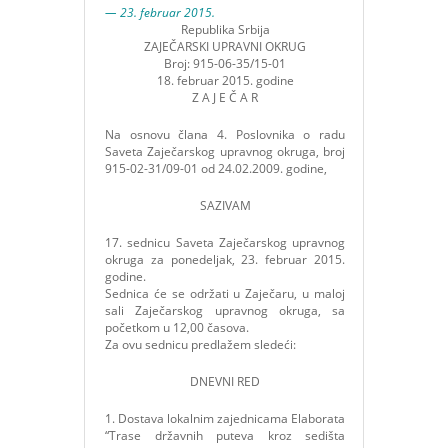
— 23. februar 2015.
Republika Srbija
ZAJEČARSKI UPRAVNI OKRUG
Broj: 915-06-35/15-01
18. februar 2015. godine
Z A J E Č A R
Na osnovu člana 4. Poslovnika o radu
Saveta Zaječarskog upravnog okruga, broj
915-02-31/09-01 od 24.02.2009. godine,
SAZIVAM
17. sednicu Saveta Zaječarskog upravnog
okruga za ponedeljak, 23. februar 2015.
godine.
Sednica će se održati u Zaječaru, u maloj
sali Zaječarskog upravnog okruga, sa
početkom u 12,00 časova.
Za ovu sednicu predlažem sledeći:
DNEVNI RED
1. Dostava lokalnim zajednicama Elaborata
“Trase državnih puteva kroz sedišta