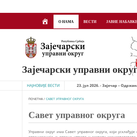
DOBRODOŠLI
О НАМА
ВЕСТИ
ЈАВНЕ НАБАВК
Зајечарски управни окру
НАЈНОВИЈЕ ВЕСТИ
23. јул 2026. - Зајечар – Одржана
ПОЧЕТНА
 / 
САВЕТ УПРАВНОГ ОКРУГА
Савет управног округа
Управни округ има Савет управног округа, који усклађуј
организација и органа управе у саставу министарстава