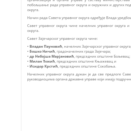
побољшање рада управног округа и окружних и других под
округа.
Начин рада Савета управног округа одређује Влада уредбо
Савет управног округа чине начелник управног округа 
округа.
Савет Зајечарског управног округа чине:
•
Владан Пауновић
, начелник Зајечарског управног округа
•
Бошко Ничић
, градоначелник града Зајечара;
•
др Небојша Марјановић
, председник општине Бољевац;
•
Милан Ђокић
, председник општине Књажевац и
•
Исидор Крстић
, председник општине Сокобања.
Начелник управног округа дужан је да све предлоге Сав
руководиоцима органа државне управе који имају подручне