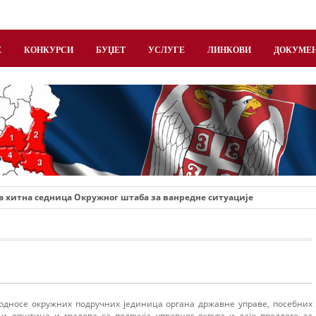
Е
КОНКУРСИ
БУЏЕТ
УСЛУГЕ
ЛИНКОВИ
ДОКУМЕ
г
 хитна седница Окружног штаба за ванредне ситуације
е односе окружних подручних јединица органа државне управе, посебних
 и општина и градова са подручја управног округа и даје предлоге за