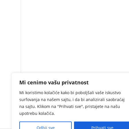
Mi cenimo vašu privatnost
Mi koristimo kolačiće kako bi poboljšali vaše iskustvo
surfovanja na našem sajtu, i da bi analizirali saobraćaj
na sajtu. Klikom na "Prihvati sve", pristajete na našu
upotrebu kolačića.
Odbij sve
Prihvati sve