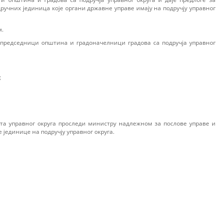
ручних јединица које органи државне управе имају на подручју управног
м.
и председници општина и градоначелници градова са подручја управног
;
ета управног округа проследи министру надлежном за послове управе и
 јединице на подручју управног округа.