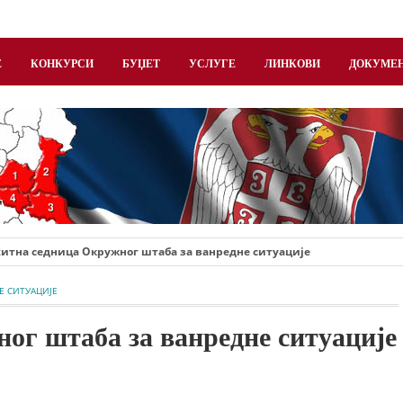
Е
КОНКУРСИ
БУЏЕТ
УСЛУГЕ
ЛИНКОВИ
ДОКУМЕ
г
едница Окружног штаба за ванредне ситуације
Е СИТУАЦИЈЕ
ог штаба за ванредне ситуације