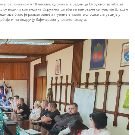
дине, са почетком у 10 часова, одржана је седница Окружног штаба за
ицу су водили командант Окружног штаба за ванредне ситуације Владан
седнице било је разматрање актуелне епизоотиолошке ситуације у
бији и на подручју Зајечарског управног округа.