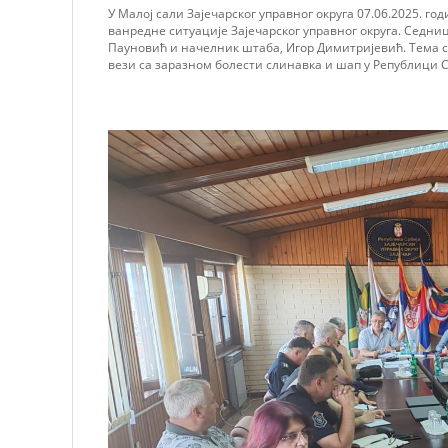
У Малој сали Зајечарског управног округа 07.06.2025. го
ванредне ситуације Зајечарског управног округа. Седн
Пауновић и начелник штаба, Игор Димитријевић. Тема 
вези са заразном болести слинавка и шап у Републици Ср