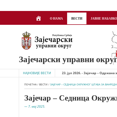
DOBRODOŠLI
О НАМА
ВЕСТИ
ЈАВНЕ НАБАВК
Зајечарски управни окру
НАЈНОВИЈЕ ВЕСТИ
23. јул 2026. - Зајечар – Одржана хитна с
ПОЧЕТНА
 / 
ВЕСТИ
 / 
ЗАЈЕЧАР – СЕДНИЦА ОКРУЖНОГ ШТАБА ЗА ВАНРЕДН
Зајечар – Седница Окружн
— 7. мај 2025.